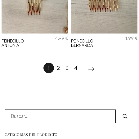
4,99
€
4,99
€
PEINECILLO
PEINECILLO
ANTONIA
BERNARDA
1
2
3
4
CATEGORÍAS DEL PRODUCTO