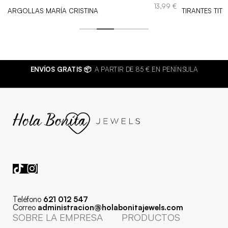
€
13,99
€
ARGOLLAS MARÍA CRISTINA
TIRANTES TIT
ENVÍOS GRATIS 📦
A PARTIR DE 85 € EN PENÍNSULA
Teléfono
621 012 547
Correo
administracion@holabonitajewels.com
SOBRE LA EMPRESA
PRODUCTOS