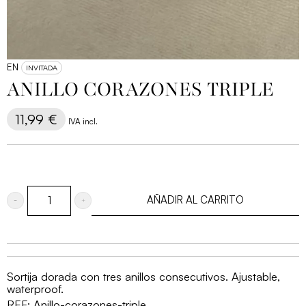
EN
INVITADA
ANILLO CORAZONES TRIPLE
11,99
€
IVA incl.
AÑADIR AL CARRITO
Anillo
Corazones
triple
cantidad
Sortija dorada con tres anillos consecutivos. Ajustable,
waterproof.
REF:
Anillo-corazones-triple