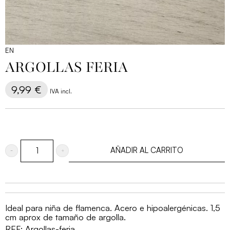
EN
ARGOLLAS FERIA
9,99
€
IVA incl.
AÑADIR AL CARRITO
Argollas
Feria
cantidad
Ideal para niña de flamenca. Acero e hipoalergénicas. 1,5
cm aprox de tamaño de argolla.
REF:
Argollas-feria