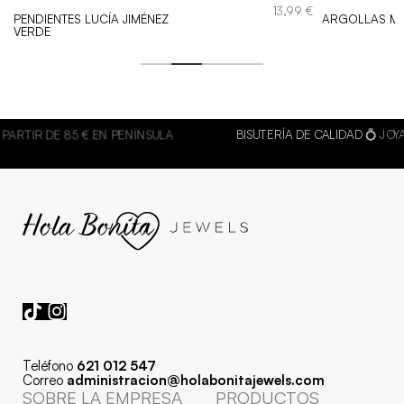
€
13,99
€
PENDIENTES LUCÍA JIMÉNEZ
ARGOLLAS M
VERDE
BISUTERÍA DE CALIDAD 💍
JOYAS HIPOALERGÉNICAS Y RESISTENTES A
AGUA
Teléfono
621 012 547
Correo
administracion@holabonitajewels.com
SOBRE LA EMPRESA
PRODUCTOS