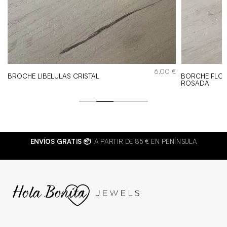
€
6,00
€
BROCHE LIBELULAS CRISTAL
BORCHE FLO
ROSADA
ENVÍOS GRATIS 📦
A PARTIR DE 85 € EN PENÍNSULA