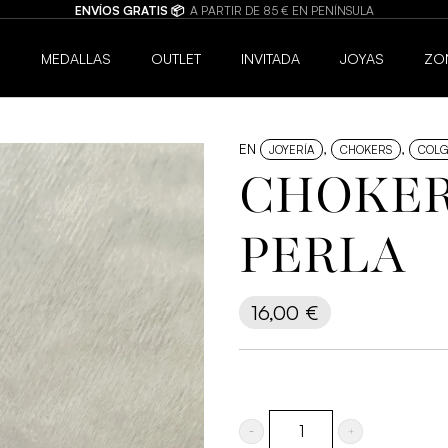
BISUTERÍA DE CALIDAD 💍
JOYAS HIPOALERGÉNICAS Y RESISTENTES AL 
6
MEDALLAS
OUTLET
INVITADA
JOYAS
ZO
EN
,
,
JOYERÍA
CHOKERS
COLG
CHOKER
PERLA
16,00
€
CHOKER