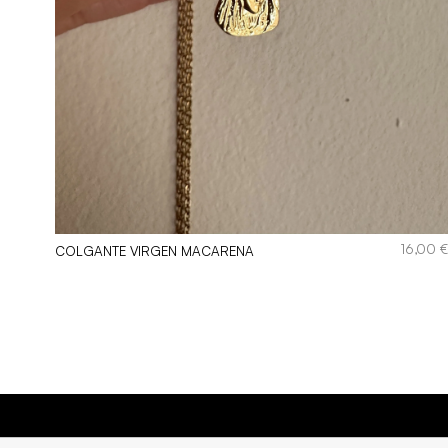
,00
€
16,00
COLGANTE VIRGEN MACARENA
BI