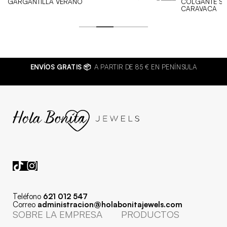
GARGANTILLA VERANO
COLGANTE S
precio
precio
CARAVACA
original
actual
era:
es:
11,99 €.
7,26 €.
ENVÍOS GRATIS 📦
A PARTIR DE 85 € EN PENÍNSULA
Teléfono
621 012 547
Correo
administracion@holabonitajewels.com
SOBRE LA EMPRESA
PRODUCTOS