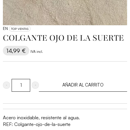
EN
TOP VENTAS
COLGANTE OJO DE LA SUERTE
14,99
€
IVA incl.
AÑADIR AL CARRITO
Colgante
ojo
de
la
Acero inoxidable, resistente al agua.
suerte
REF:
Colgante-ojo-de-la-suerte
cantidad