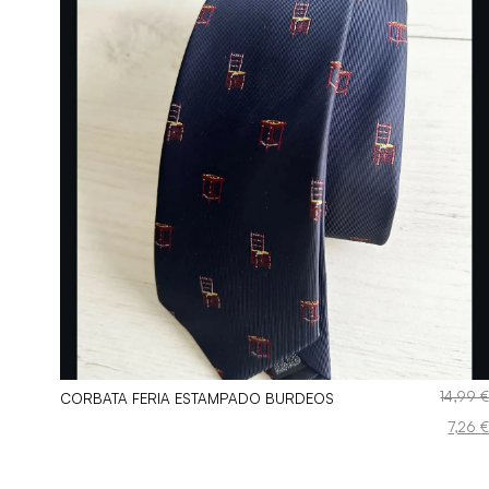
,99
€
14,99
CORBATA FERIA ESTAMPADO BURDEOS
El
El
,26
€
7,26
ecio
precio
precio
iginal
actual
origina