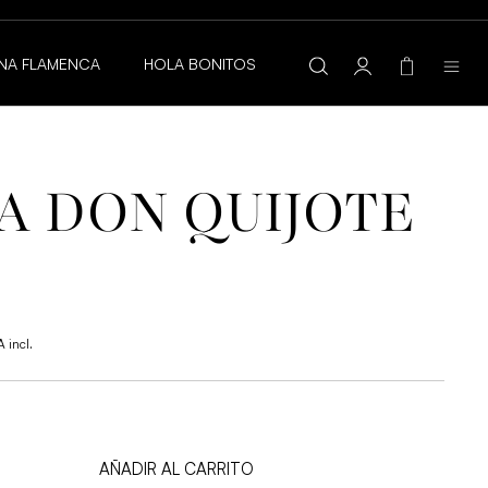
NA FLAMENCA
HOLA BONITOS
A DON QUIJOTE
A incl.
cio
tual
26 €.
AÑADIR AL CARRITO