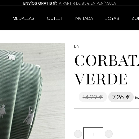
 PENÍNSULA
6
MEDALLAS
OUTLET
INVITADA
JOYAS
ZO
EN
CORBAT
VERDE
14,99
€
El
7,26
€
El
IV
precio
pre
original
ac
era:
es:
14,99 €.
7,
Corbata