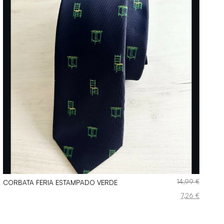
14,99
€
CORBATA FERIA ESTAMPADO VERDE
El
El
7,26
€
precio
precio
original
actual