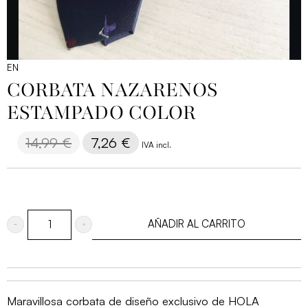
EN
CORBATA NAZARENOS
ESTAMPADO COLOR
14,99
€
El
7,26
€
El
IVA incl.
precio
precio
original
actual
era:
es:
14,99 €.
7,26 €.
AÑADIR AL CARRITO
Corbata
nazarenos
estampado
color
Maravillosa corbata de diseño exclusivo de HOLA