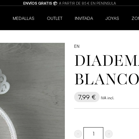
BISUTERÍA DE C
6
MEDALLAS
OUTLET
INVITADA
JOYAS
ZO
EN
DIADEM
BLANC
7,99
€
IVA incl.
Diadema