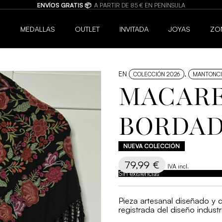
BISUTERÍA DE CALIDAD 💍
JOYAS HIPOALERGÉNICAS Y RESISTENTES AL 
6
MEDALLAS
OUTLET
INVITADA
JOYAS
ZO
EN
,
COLECCIÓN 2026
MANTONCI
MACARE
BORDAD
79,99
€
IVA incl.
Sin existencias
Pieza artesanal diseñado y 
registrada del diseño industri