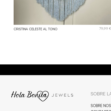
00
€
79,99
CRISTINA CELESTE AL TONO
B
SOBRE L
SOBRE NO