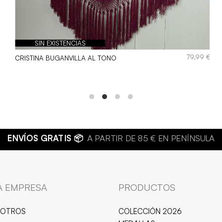
SIN EXISTENCIAS
€
79,99
€
CRISTINA BUGANVILLA AL TONO
ISUTERÍA DE CALIDAD 💍
JOYAS HIPOALERGÉNICAS Y RESI
A EMPRESA
PRODUCTOS
SOTROS
COLECCIÓN 2026