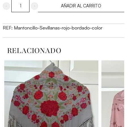
AÑADIR AL CARRITO
Mantoncillo
Sevillanas
rojo
REF:
Mantoncillo-Sevillanas-rojo-bordado-color
bordado
color
RELACIONADO
cantidad