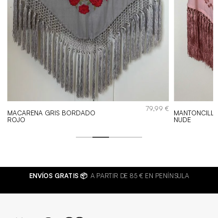
€
79,99
€
MACARENA GRIS BORDADO
MANTONCILLO
ROJO
NUDE
ENVÍOS GRATIS 📦
A PARTIR DE 85 € EN PENÍNSULA
BISUTE