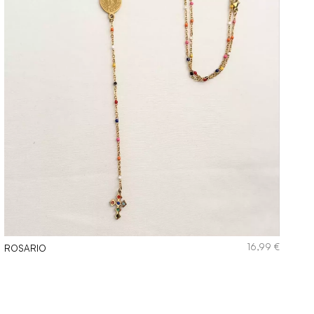
16,99
€
ROSARIO