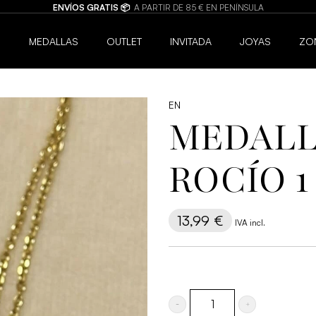
6
MEDALLAS
OUTLET
INVITADA
JOYAS
ZO
EN
MEDALL
ROCÍO 1
13,99
€
IVA incl.
Medalla