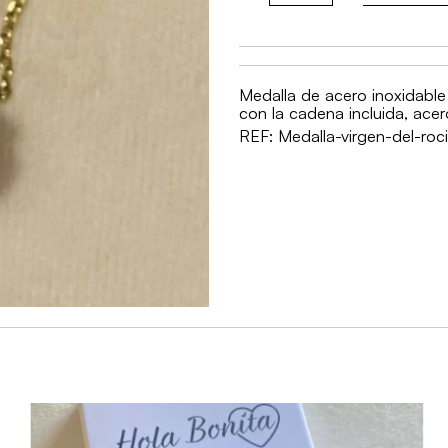
Virgen
del
Rocío
Medalla de acero inoxidable
1
con la cadena incluida, acer
REF:
Medalla-virgen-del-roc
cm
cantidad