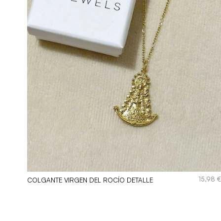
,99
€
15,98
COLGANTE VIRGEN DEL ROCÍO DETALLE