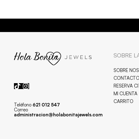
ENVÍOS GRATIS 📦
A PARTIR DE 85 € EN PENÍNS
SOBRE L
SOBRE NO
CONTACT
RESERVA C
MI CUENTA
CARRITO
Teléfono
621 012 547
Correo
administracion@holabonitajewels.com