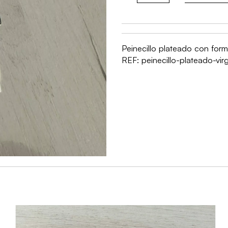
plateado
Virgen
del
Peinecillo plateado con form
Rocío
REF:
peinecillo-plateado-vir
cantidad