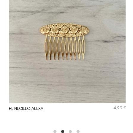
€
4,99
€
PEINECILLO ALEXA