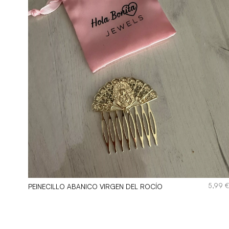
,99
€
5,99
PEINECILLO ABANICO VIRGEN DEL ROCÍO