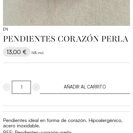
EN
PENDIENTES CORAZÓN PERLA
13,00
€
IVA incl.
AÑADIR AL CARRITO
Pendientes
corazón
perla
cantidad
Pendientes ideal en forma de corazón. Hipoalergénico,
acero inoxidable.
REF:
Pendientes-corazón-perla