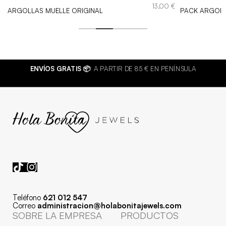
€
13,00
€
ARGOLLAS MUELLE ORIGINAL
PACK ARGOLL
ENVÍOS GRATIS 📦
A PARTIR DE 85 € EN PENÍNSULA
Teléfono
621 012 547
Correo
administracion@holabonitajewels.com
SOBRE LA EMPRESA
PRODUCTOS