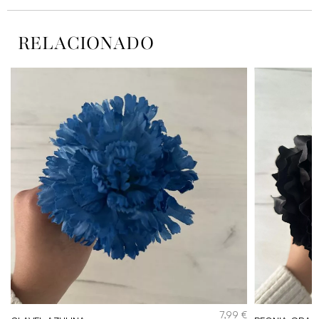
RELACIONADO
€
7,99
€