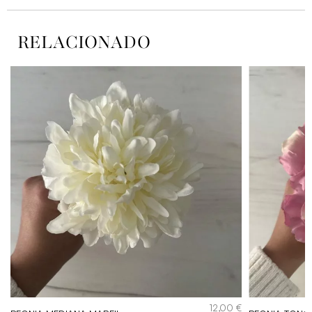
RELACIONADO
€
12,00
€