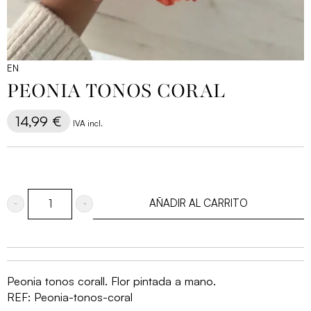
EN
PEONIA TONOS CORAL
14,99
€
IVA incl.
AÑADIR AL CARRITO
Peonia
tonos
coral
cantidad
Peonia tonos corall. Flor pintada a mano.
REF:
Peonia-tonos-coral