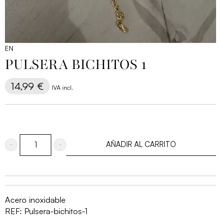
EN
PULSERA BICHITOS 1
14,99
€
IVA incl.
AÑADIR AL CARRITO
Pulsera
bichitos
1
cantidad
Acero inoxidable
REF:
Pulsera-bichitos-1