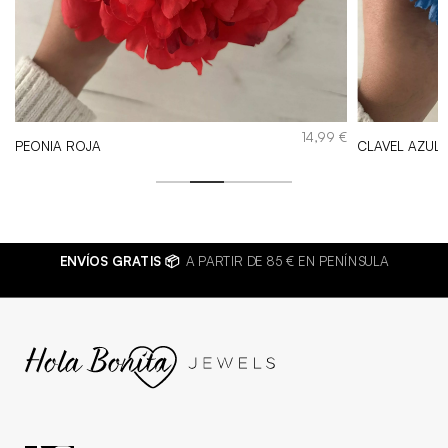
€
14,99
€
PEONIA ROJA
CLAVEL AZULI
 GRATIS 📦
A PARTIR DE 85 € EN PENÍNSULA
BISUTERÍA DE C