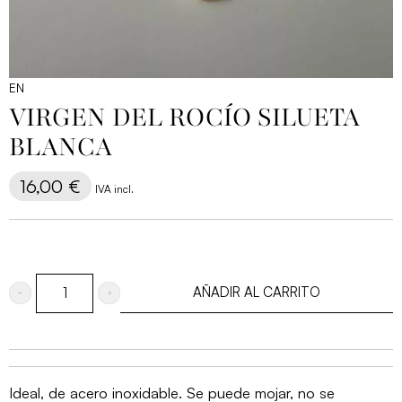
EN
VIRGEN DEL ROCÍO SILUETA
BLANCA
16,00
€
IVA incl.
AÑADIR AL CARRITO
Virgen
del
Rocío
silueta
Ideal, de acero inoxidable. Se puede mojar, no se