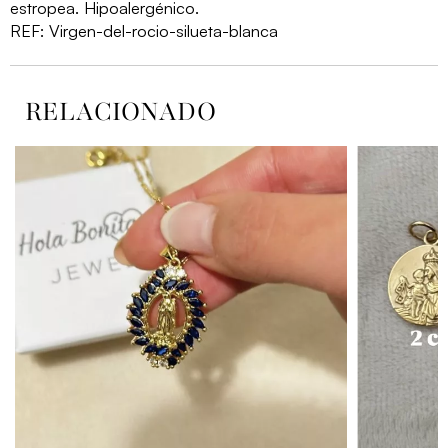
blanca
estropea. Hipoalergénico.
REF:
Virgen-del-rocio-silueta-blanca
cantidad
RELACIONADO