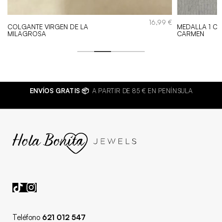
€
16,99
€
COLGANTE VIRGEN DE LA
MEDALLA 1 CM
MILAGROSA
CARMEN
ENVÍOS GRATIS 📦
A PARTIR DE 85 € EN PENÍNSULA
Teléfono
621 012 547