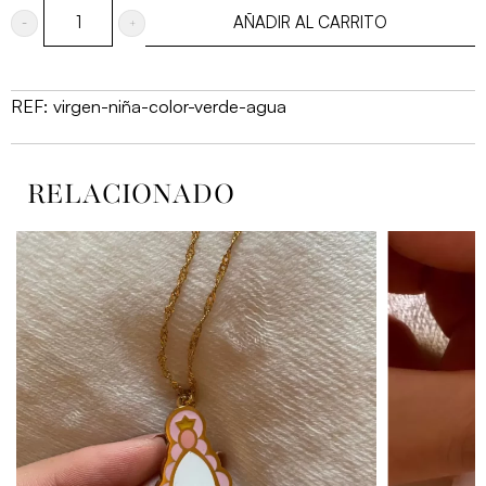
AÑADIR AL CARRITO
virgen
niña
color
REF:
virgen-niña-color-verde-agua
verde
agua
RELACIONADO
cantidad