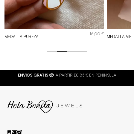
€
16,00
€
MEDALLA PUREZA
MEDALLA VIR
ENVÍOS GRATIS 📦
A PARTIR DE 85 € EN PENÍNSULA