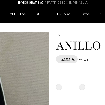
BISUTERÍA DE CALIDAD 💍
JOYAS HIPOALERGÉNICAS Y RESISTENTES
6
MEDALLAS
OUTLET
INVITADA
JOYAS
ZO
EN
ANILLO
13,00
€
IVA incl.
Anillo
Francés
cantidad