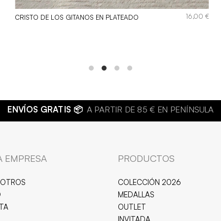
16,00
€
CRISTO DE LOS GITANOS EN PLATEADO
€
BISUTERÍA DE CALIDAD 💍
JOYAS HIPOALERGÉNICAS Y R
A EMPRESA
PRODUCTOS
SOTROS
COLECCIÓN 2026
O
MEDALLAS
ITA
OUTLET
INVITADA