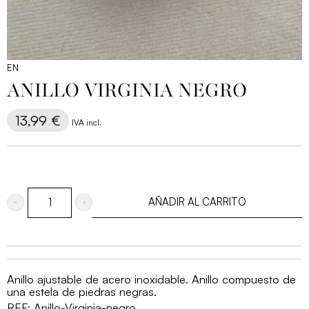
EN
ANILLO VIRGINIA NEGRO
13,99
€
IVA incl.
AÑADIR AL CARRITO
Anillo
Virginia
negro
cantidad
Anillo ajustable de acero inoxidable. Anillo compuesto de
una estela de piedras negras.
REF:
Anillo-Virginia-negro