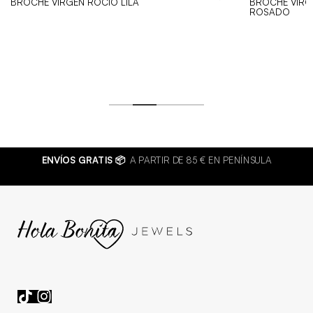
BROCHE VIRGEN ROCIO LILA
BROCHE VIRG
ROSADO
€
ENVÍOS GRATIS 📦
A PARTIR DE 85 € EN PENÍNSULA