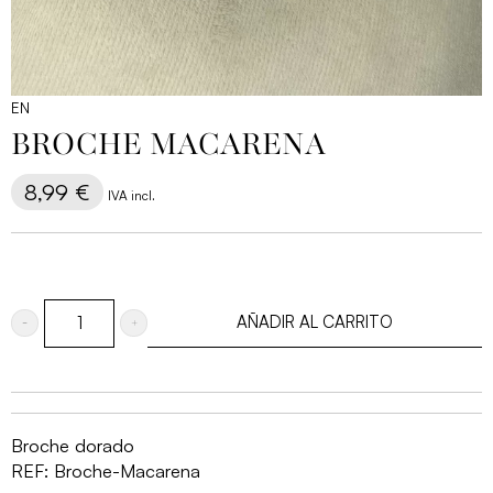
EN
BROCHE MACARENA
8,99
€
IVA incl.
AÑADIR AL CARRITO
Broche
Macarena
cantidad
Broche dorado
REF:
Broche-Macarena