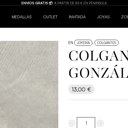
BISUTERÍA DE CALIDAD 💍
JOYAS HIPOALERGÉNICAS Y RESISTENTES AL AGU
6
MEDALLAS
OUTLET
INVITADA
JOYAS
ZO
EN
,
JOYERÍA
COLGANTES
COLGAN
GONZÁL
13,00
€
COLGANTE