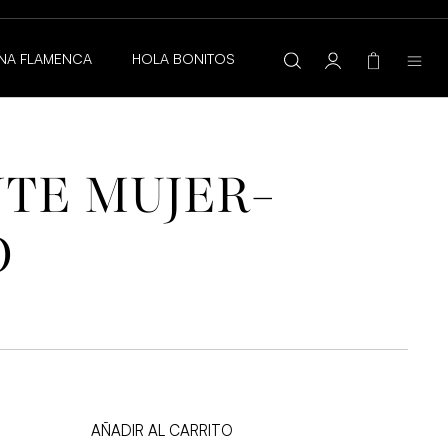
A
NA FLAMENCA
HOLA BONITOS
TE MUJER-
O
ecio
tual
:
00 €.
AÑADIR AL CARRITO