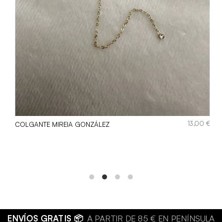
€
13,00
€
COLGANTE MIREIA GONZÁLEZ
ERÍA DE CALIDAD 💍
JOYAS HIPOALERGÉNICAS Y RESISTEN