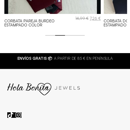
El
El
El
€
14,99
€
7,26
€
CORBATA PAREJA BURDEO
CORBATA DON
precio
precio
precio
ESTAMPADO COLOR
ESTAMPADO C
al
actual
original
actual
es:
era:
es:
 €.
7,26 €.
14,99 €.
7,26 €.
ENVÍOS GRATIS 📦
A PARTIR DE 85 € EN PENÍNSULA