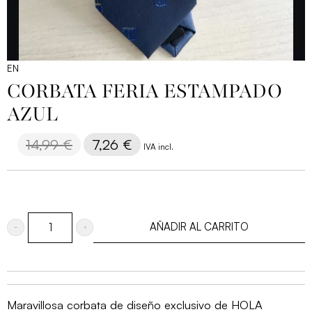
EN
CORBATA FERIA ESTAMPADO
AZUL
14,99
€
El
7,26
€
El
IVA incl.
precio
precio
original
actual
era:
es:
14,99 €.
7,26 €.
AÑADIR AL CARRITO
Corbata
feria
estampado
azul
Maravillosa corbata de diseño exclusivo de HOLA