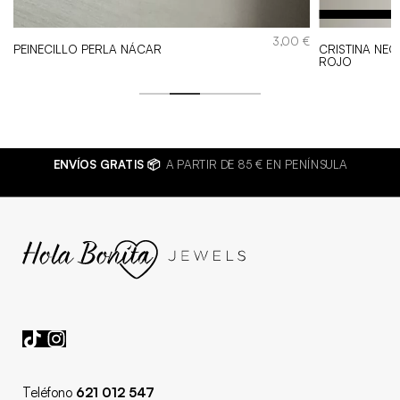
S
€
3,00
€
PEINECILLO PERLA NÁCAR
CRISTINA NE
ROJO
ENVÍOS GRATIS 📦
A PARTIR DE 85 € EN PENÍNSULA
Teléfono
621 012 547