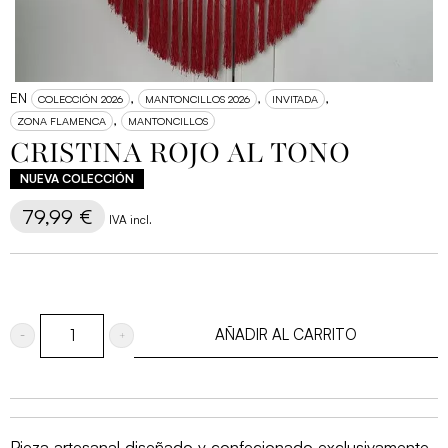
EN
,
,
,
COLECCIÓN 2026
MANTONCILLOS 2026
INVITADA
,
ZONA FLAMENCA
MANTONCILLOS
CRISTINA ROJO AL TONO
79,99
€
IVA incl.
AÑADIR AL CARRITO
Cristina
rojo
al
tono
Pieza artesanal diseñado y confecionado exclusivamente