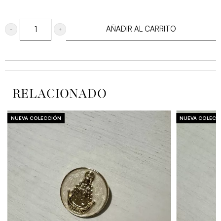
AÑADIR AL CARRITO
Macarena
gris
bordado
rosa
RELACIONADO
cantidad