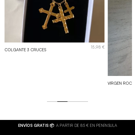
15,98
€
COLGANTE 3 CRUCES
€
VIRGEN ROCI
El
€
precio
actual
es:
€.
10,00 €.
ENVÍOS GRATIS 📦
A PARTIR DE 85 € EN PENÍNSULA