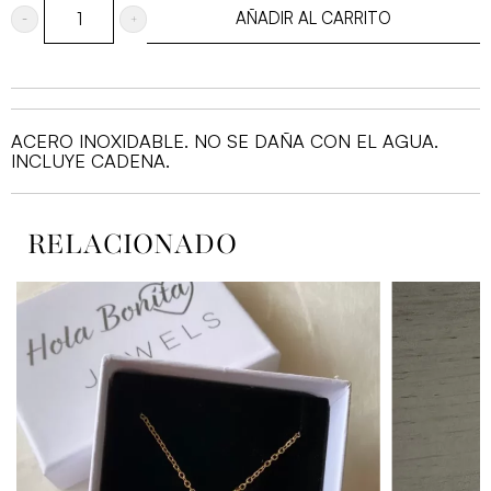
AÑADIR AL CARRITO
MEDALLA
ROCÍO
PERLAS
2.5
ACERO INOXIDABLE. NO SE DAÑA CON EL AGUA.
CM
INCLUYE CADENA.
cantidad
RELACIONADO