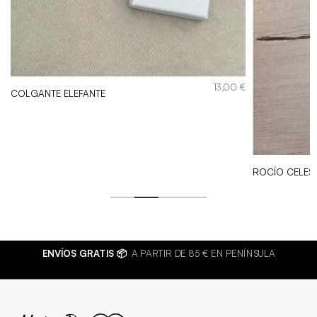
€
13,00
€
COLGANTE ELEFANTE
ROCÍO CELES
ENVÍOS GRATIS 📦
A PARTIR DE 85 € EN PENÍNSULA