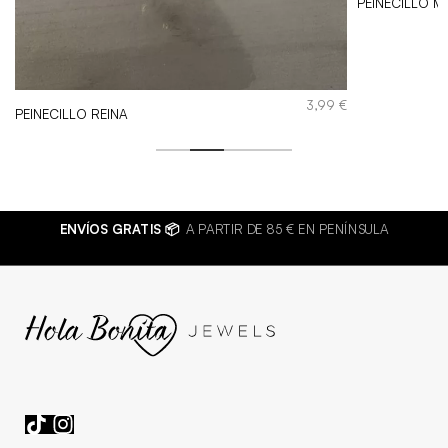
PEINECILLO M
3,99
€
PEINECILLO REINA
ENVÍOS GRATIS 📦
A PARTIR DE 85 € EN PENÍNSULA