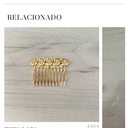
RELACIONADO
€
4,99
€