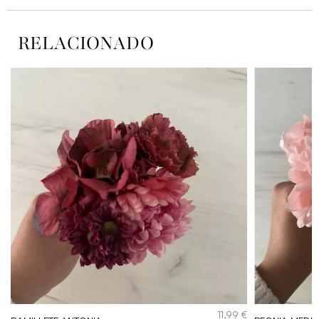
RELACIONADO
€
11,99
€