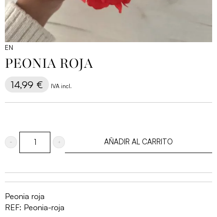
EN
PEONIA ROJA
14,99
€
IVA incl.
AÑADIR AL CARRITO
Peonia
roja
cantidad
Peonia roja
REF:
Peonia-roja