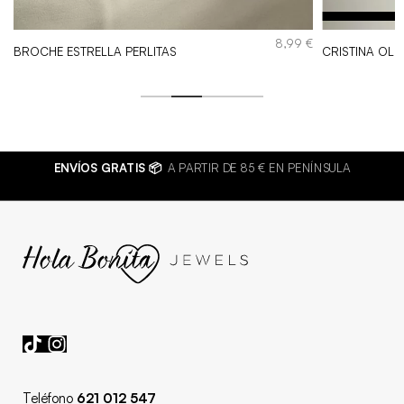
S
€
8,99
€
BROCHE ESTRELLA PERLITAS
CRISTINA OLI
ENVÍOS GRATIS 📦
A PARTIR DE 85 € EN PENÍNSULA
Teléfono
621 012 547