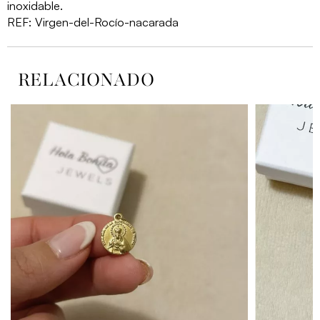
cantidad
inoxidable.
REF:
Virgen-del-Rocío-nacarada
RELACIONADO