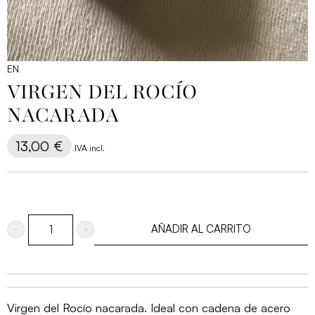
EN
VIRGEN DEL ROCÍO
NACARADA
13,00
€
IVA incl.
AÑADIR AL CARRITO
Virgen
del
Rocío
nacarada
Virgen del Rocío nacarada. Ideal con cadena de acero