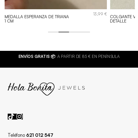
€
13,99
€
MEDALLA ESPERANZA DE TRIANA
COLGANTE VI
1 CM
DETALLE
ENVÍOS GRATIS 📦
A PARTIR DE 85 € EN PENÍNSULA
Teléfono
621 012 547