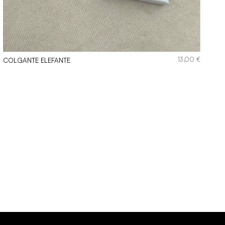
13,00
€
COLGANTE ELEFANTE
S AL AGUA