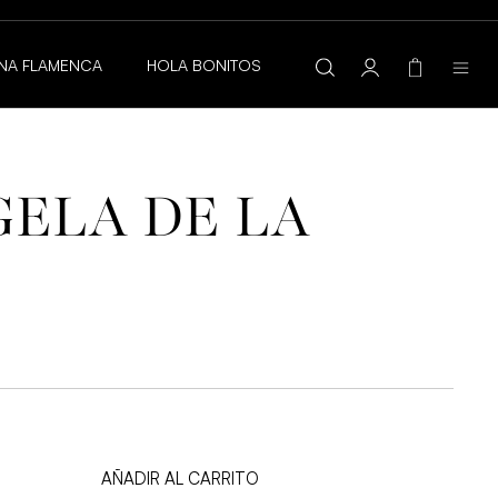
NA FLAMENCA
HOLA BONITOS
GELA DE LA
recio
ctual
s:
1,00 €.
AÑADIR AL CARRITO